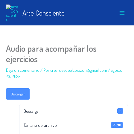
Ir
al
Arte Consciente
contenido
Audio para acompañar los
ejercicios
Deja un comentario
/ Por
creardesdeelcorazon@gmail.com
/
agosto
23, 2025
Descargar
Descargar
2
Tamaño del archivo
75 MB